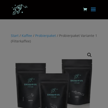
Start
/
Kaffee
/
Probierpaket
/ Probierpaket Variante 1
(Filterkaffee)