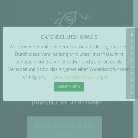
DATENSCHUTZ-HINWEIS
Wir verwenden mit unserem Internetauftritt sog. Cookies.
Durch diese Verarbeitung wird unser Internetauftritt
benutzerfreundlicher, effektiver und sicherer, da die
Verarbeitung bspw. das Angebot einer Warenkorbfunktion
ermöglicht.
Datenschutz-Einstellungen
IHRE SpezialitätenKaffee
ANNEHMEN
rösterei in Stuttgart
HIER GEHTS ZUM
SHOP