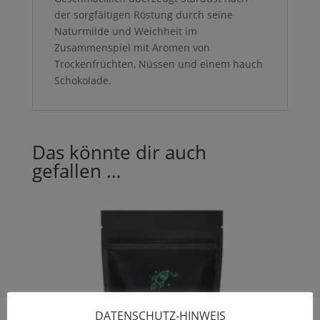
der sorgfältigen Röstung durch seine
Naturmilde und Weichheit im
Zusammenspiel mit Aromen von
Trockenfrüchten, Nüssen und einem hauch
Schoko­lade.
Das könnte dir auch
gefallen …
DATENSCHUTZ-HINWEIS