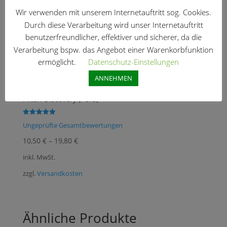
Wir verwenden mit unserem Internetauftritt sog. Cookies.
Durch diese Verarbeitung wird unser Internetauftritt
benutzerfreundlicher, effektiver und sicherer, da die
Verarbeitung bspw. das Angebot einer Warenkorbfunktion
ermöglicht.
Datenschutz-Einstellungen
ANNEHMEN
Filter: Discovery (Peru)
Bewertet mit
Ungeprüfte Gesamtbewertungen
5.00
von 5
10,50
€
–
19,80
€
inkl. MwSt.
zzgl.
Versandkosten
Ähnliche Produkte