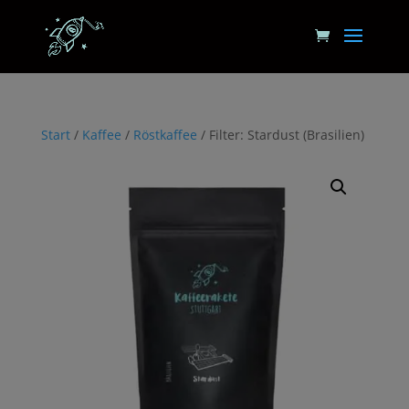
Start
/
Kaffee
/
Röstkaffee
/ Filter: Stardust (Brasilien)