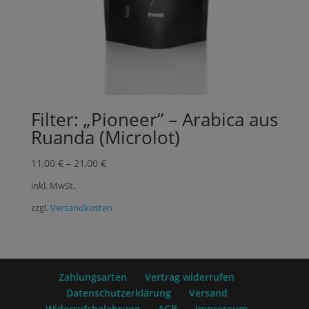
Filter: „Pioneer“ – Arabica aus
Ruanda (Microlot)
11,00
€
–
21,00
€
inkl. MwSt.
zzgl.
Versandkosten
Zahlungsarten
Vertrag widerrufen
Datenschutzerklärung
Versand
Widerrufsbelehrung
AGB
Impressum