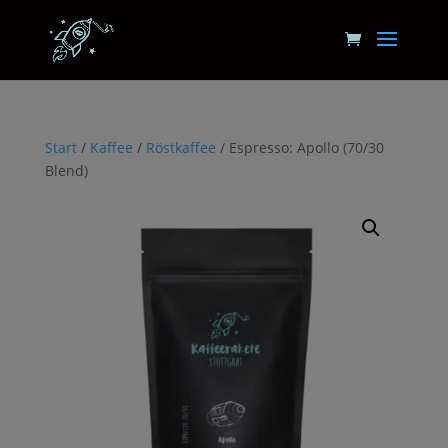
Start
/
Kaffee
/
Röstkaffee
/ Espresso: Apollo (70/30
Blend)